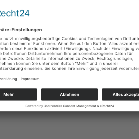
r 2011 wurde dann, sozusagen am ursprünglichen Ort hinter der
inderkrippe errichtet. Alte Menschen aus dem Seniorenheim Wil
l-Haus und kleine Kinder aus der
Kinderkrippe der Kapellenge
en sich im Hof der Stadtmission. In drei Gruppen werden je 10 K
w. 10 Stunden betreut.
ndern und Eltern gemeinsam unterwegs, leitet das christliche M
Miteinander, dass jeder Mensch in seiner Eigenart ein von Gott g
liebtes Individuum ist. Kinder und Eltern aller Kulturen und Reli
illkommen.
er Unternehmensreform der Evang. Stadtmission 2003 wurden 
tagesstätten der Kapellengemeinde organisatorisch der Trägerg
ang. Stadtmission Heidelberg gGmbH zugeordnet.