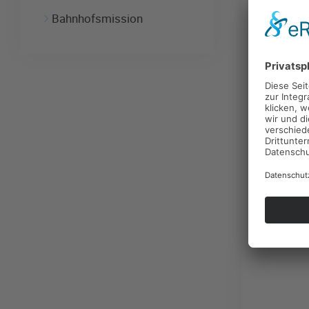
Im Jah
Bahnhofsmission
eine K
Fromme
begegn
6,5 bz
Mit Ki
unser 
und ge
uns w
Nach d
Kinder
der Ev