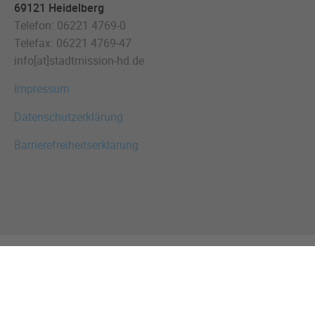
69121 Heidelberg
Telefon: 06221 4769-0
Telefax: 06221 4769-47
info[at]stadtmission-hd.de
Impressum
Datenschutzerklärung
Barrierefreiheitserklärung