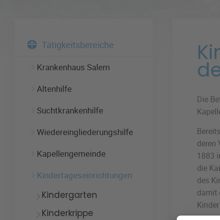
Ki
Tätigkeitsbereiche
de
Krankenhaus Salem
Altenhilfe
Die Be
Suchtkrankenhilfe
Kapell
Bereit
Wiedereingliederungshilfe
deren 
Kapellengemeinde
1883 i
die Ka
Kindertageseinrichtungen
des Ki
damit 
Kindergarten
Kinder
Kinderkrippe