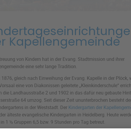
ndertageseinrichtung
r Kapellengemeinde
treuung von Kindern hat in der Evang. Stadtmission und ihrer
engemeinde eine sehr lange Tradition.
s 1876, gleich nach Einweihung der Evang. Kapelle in der Plöck, 
Vorsaal eine von Diakonissen geleitete „Kleinkinderschule“ erricht
n die Landhausstraße 2 und 1902 in das dafür neu gebaute Hint
iserstraße 64 umzog. Seit dieser Zeit ununterbrochen besteht der
ndergartens in der Weststadt. Der
Kindergarten der Kapellengem
der älteste evangelische Kindergarten in Heidelberg. Heute werd
 in 1 ½ Gruppen 6,5 bzw. 9 Stunden pro Tag betreut.