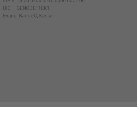
IBAN DE26 5206 0410 0000 0072 00
BIC GENODEF1EK1
Evang. Bank eG, Kassel