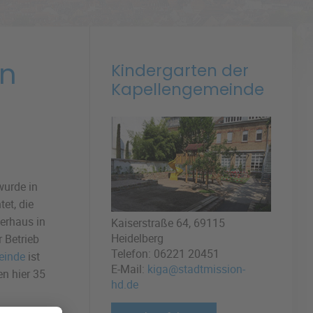
en
Kindergarten der
Kapellengemeinde
wurde in
et, die
erhaus in
Kaiserstraße 64, 69115
Heidelberg
 Betrieb
Telefon: 06221 20451
einde
ist
E-Mail:
kiga@stadtmission-
en hier 35
hd.de