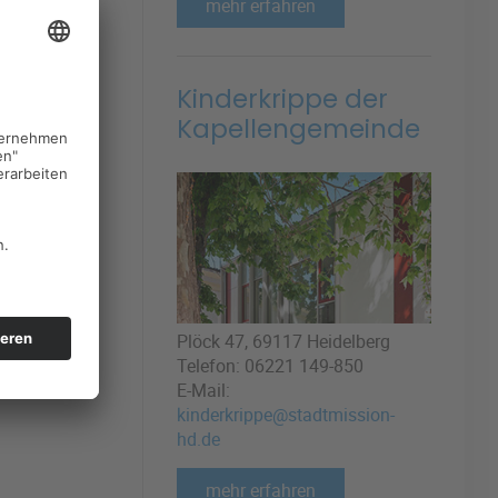
mehr erfahren
 Kapelle,
helm-
meinde
Kinderkrippe der
inder für
Kapellengemeinde
enschenbild
ewolltes
gionen sind
die
esellschaft
Plöck 47, 69117 Heidelberg
Telefon: 06221 149-850
E-Mail:
kinderkrippe@stadtmission-
hd.de
mehr erfahren